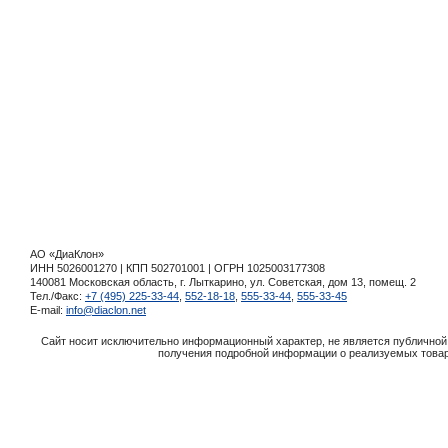
АО «ДиаКлон»
ИНН 5026001270 | КПП 502701001 | ОГРН 1025003177308
140081 Московская область, г. Лыткарино, ул. Советская, дом 13, помещ. 2
Тел./Факс:
+7 (495) 225-33-44
,
552-18-18
,
555-33-44
,
555-33-45
E-mail:
info@diaclon.net
Сайт носит исключительно информационный характер, не является публичной 
получения подробной информации о реализуемых товара