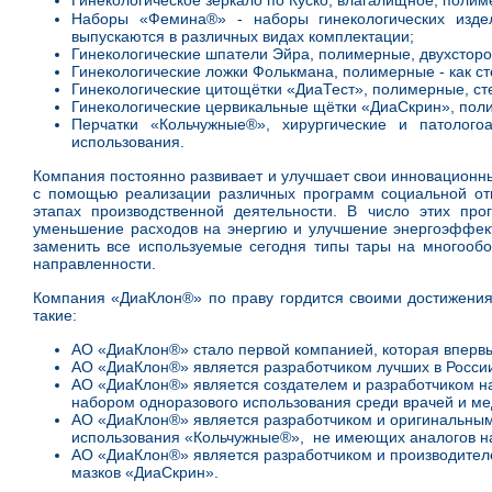
Гинекологическое зеркало по Куско, влагалищное, поли
Наборы «Фемина®» - наборы гинекологических изде
выпускаются в различных видах комплектации;
Гинекологические шпатели Эйра, полимерные, двухсторо
Гинекологические ложки Фолькмана, полимерные - как ст
Гинекологические цитощётки «ДиаТест», полимерные, ст
Гинекологические цервикальные щётки «ДиаСкрин», поли
Перчатки «Кольчужные®», хирургические и патологоа
использования.
Компания постоянно развивает и улучшает свои инновационны
с помощью реализации различных программ социальной отв
этапах производственной деятельности. В число этих прог
уменьшение расходов на энергию и улучшение энергоэффекти
заменить все используемые сегодня типы тары на многообо
направленности.
Компания «ДиаКлон®» по праву гордится своими достижения
такие:
АО «ДиаКлон®» стало первой компанией, которая впервы
АО «ДиаКлон®» является разработчиком лучших в России 
АО «ДиаКлон®» является создателем и разработчиком н
набором одноразового использования среди врачей и ме
АО «ДиаКлон®» является разработчиком и оригинальным
использования «Кольчужные®», не имеющих аналогов на
АО «ДиаКлон®» является разработчиком и производителе
мазков «ДиаСкрин».