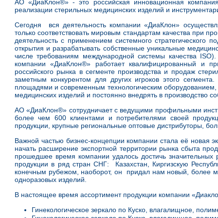
АО «ДиаКлон®» - это российская инновационная компания,
реализации стерильных медицинских изделий и инструментари
Сегодня вся деятельность компании «ДиаКлон» осуществля
только соответствовать мировым стандартам качества при пр
деятельность с применением системного стратегического п
открытия и разрабатывать собственные уникальные медицинск
числе требованиям международной системы качества ISO).
компании «ДиаКлон®» работает квалифицированный и пр
российского рынка в сегменте производства и продаж стер
заметным конкурентом для других игроков этого сегмент
площадями и современным технологическим оборудованием, к
медицинских изделий и постоянно внедрять в производство с
АО «ДиаКлон®» сотрудничает с ведущими профильными инсти
более чем 600 клиентами и потребителями своей продукц
продукции, крупные региональные оптовые дистрибуторы, бо
Важной частью бизнес-концепции компании стала её новая э
начать расширение экспортной территории рынка сбыта прод
прошедшее время компании удалось достичь значительных р
продукции в ряд стран СНГ: Казахстан, Киргизскую Республ
конечным рубежом, наоборот, он придал нам новый, более 
одноразовых изделий.
В настоящее время ассортимент продукции компании «Диакло
Гинекологическое зеркало по Куско, влагалищное, полим