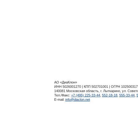
АО «ДиаКлон»
ИНН 5026001270 | КПП 502701001 | ОГРН 102500317
140081 Московская область, г. Лыткарино, ул. Совет
Тел./Факс:
+7 (495) 225-33-44
,
552-18-18
,
555-33-44
,
E-mail:
info@diaclon.net
Сайт носит исключительно информационный характ
получения подробной инфор