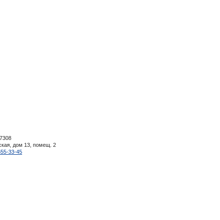
7308
ская, дом 13, помещ. 2
555-33-45
ер, не является публичной офертой, определяемой положениями пункта 2 статьи 437
мации о реализуемых товарах, работах и услугах и их цене необходимо обращаться 