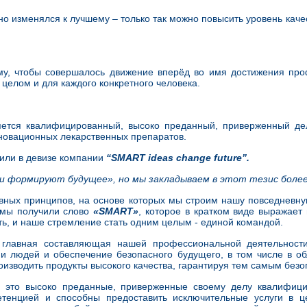
вно изменялся к лучшему – только так можно повысить уровень кач
му, чтобы совершалось движение вперёд во имя достижения про
целом и для каждого конкретного человека.
ется квалифицированный, высоко преданный, приверженный дел
нновационных лекарственных препаратов.
или в девизе компании
“
SMART
ideas
change
future
”.
еи формируют будущее», но мы закладываем в этот тезис более
ных принципов, на основе которых мы строим нашу повседневну
 мы получили слово
«
SMART
»
, которое в кратком виде выражает
ь, и наше стремление стать одним целым - единой командой.
 главная составляющая нашей профессиональной деятельности
ни людей и обеспечение безопасного будущего, в том числе в 
роизводить продукты высокого качества, гарантируя тем самым без
это высоко преданные, приверженные своему делу квалифици
тенцией и способны предоставить исключительные услуги в ц