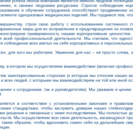
ижении успеха любой компании является именно людской потенциа
ниями, и своими людскими ресурсами. Строгое соблюдение кор
бразование и обучение сотрудников способствуют продвижению 
егменте одноразовых медицинских изделий. Мы гордимся тем, что
ершенству, строя свою работу с использованием системного ст
евременные меры для их исправления и предотвращения их появл
емонстрируем приверженность нашим корпоративным ценностям,
 всей профессиональной деятельности. Мы считаем, что единс
ся соблюдение всех взятых на себя корпоративных и персональных 
сех, для кого мы работаем. Уважение для нас – не просто слова, 
тву, в котором мы осуществляем взаимодействие (включая профес
им заинтересованным сторонам (к которым мы относим наших акци
 и всех людей, с которыми мы взаимодействуем на той или иной ос
шению к сотрудникам, так и руководителям). Мы уважаем и ценим 
й.
вляется в соответствии с установленными законами и правила
скими стандартами, чтобы заслужить доверие наших стейкхолдер
ами решения и связанные с ними последствиями. Мы полностью д
тельств. Мы осуществляем всю свою деятельность, касающуюся пр
, таким образом, чтобы вдохновить самих себя на дальнейшие св
кции.