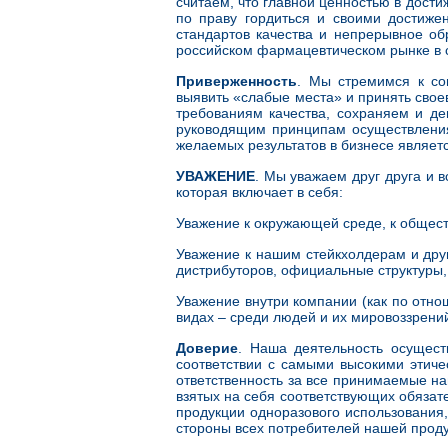
считаем, что главной ценностью в дост
по праву гордиться и своими достиже
стандартов качества и непрерывное о
российском фармацевтическом рынке в с
Приверженность
. Мы стремимся к сов
выявить «слабые места» и принять сво
требованиям качества, сохраняем и д
руководящим принципам осуществления
желаемых результатов в бизнесе являет
УВАЖЕНИЕ
. Мы уважаем друг друга и в
которая включает в себя:
Уважение к окружающей среде, к общес
Уважение к нашим стейкхолдерам и друг
дистрибуторов, официальные структуры,
Уважение внутри компании (как по отно
видах – среди людей и их мировоззрени
Доверие
. Наша деятельность осущест
соответствии с самыми высокими этиче
ответственность за все принимаемые н
взятых на себя соответствующих обяза
продукции одноразового использования
стороны всех потребителей нашей проду