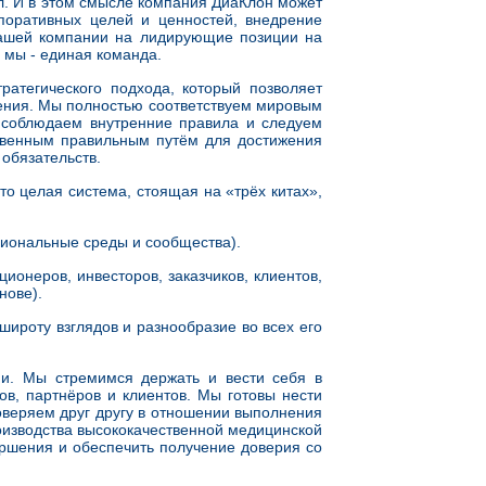
л. И в этом смысле компания ДиаКлон может
поративных целей и ценностей, внедрение
нашей компании на лидирующие позиции на
 мы - единая команда.
ратегического подхода, который позволяет
ения. Мы полностью соответствуем мировым
 соблюдаем внутренние правила и следуем
твенным правильным путём для достижения
обязательств.
это целая система, стоящая на «трёх китах»,
сиональные среды и сообщества).
онеров, инвесторов, заказчиков, клиентов,
нове).
широту взглядов и разнообразие во всех его
ми. Мы стремимся держать и вести себя в
ов, партнёров и клиентов. Мы готовы нести
оверяем друг другу в отношении выполнения
оизводства высококачественной медицинской
ершения и обеспечить получение доверия со