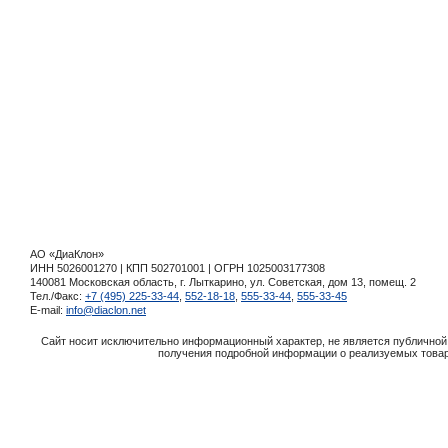
АО «ДиаКлон»
ИНН 5026001270 | КПП 502701001 | ОГРН 1025003177308
140081 Московская область, г. Лыткарино, ул. Советская, дом 13, помещ. 2
Тел./Факс:
+7 (495) 225-33-44
,
552-18-18
,
555-33-44
,
555-33-45
E-mail:
info@diaclon.net
Сайт носит исключительно информационный характер, не является публичной 
получения подробной информации о реализуемых товара