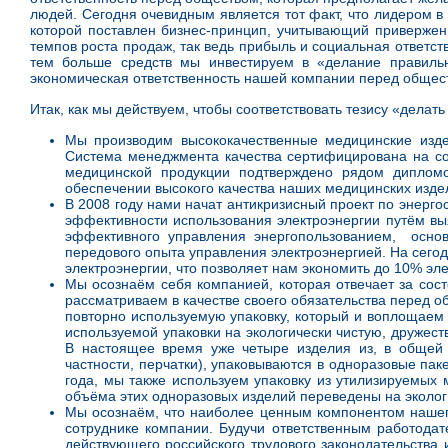
людей. Сегодня очевидным является тот факт, что лидером в
которой поставлен бизнес-принцип, учитывающий приверженн
темпов роста продаж, так ведь прибыль и социальная ответс
тем больше средств мы инвестируем в «делание правиль
экономическая ответственность нашей компании перед общес
Итак, как мы действуем, чтобы соответствовать тезису «дела
Мы производим высококачественные медицинские изде
Система менеджмента качества сертифицирована на соо
медицинской продукции подтверждено рядом дипломо
обеспечении высокого качества наших медицинских издел
В 2008 году нами начат антикризисный проект по энерг
эффективности использования электроэнергии путём вы
эффективного управления энергопользованием, основ
передового опыта управления электроэнергией. На сего
электроэнергии, что позволяет нам экономить до 10% эле
Мы осознаём себя компанией, которая отвечает за сос
рассматриваем в качестве своего обязательства перед о
повторно используемую упаковку, который и воплощаем 
используемой упаковки на экологически чистую, дружес
В настоящее время уже четыре изделия из, в общей 
частности, перчатки), упаковываются в одноразовые пак
года, мы также используем упаковку из утилизируемых 
объёма этих одноразовых изделий переведены на экологи
Мы осознаём, что наиболее ценным компонентом нашег
сотруднике компании. Будучи ответственным работодат
действующего российского трудового законодательства