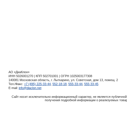
АО «ДиаКлон»
ИНН 5026001270 | КПП 502701001 | ОГРН 1025003177308
140081 Московская область, г. Лыткарино, ул. Советская, дом 13, помещ. 2
Тел./Факс:
+7 (495) 225-33-44
,
552-18-18
,
555-33-44
,
555-33-45
E-mail:
info@diaclon.net
Сайт носит исключительно информационный характер, не является публичной 
получения подробной информации о реализуемых товара